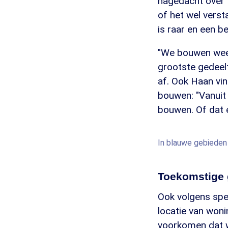
nagedacht over
of het wel vers
is raar en een be
"We bouwen weer
grootste gedeelt
af. Ook Haan vi
bouwen: "Vanuit 
bouwen. Of dat 
In blauwe gebieden 
Toekomstige 
Ook volgens spec
locatie van won
voorkomen dat w