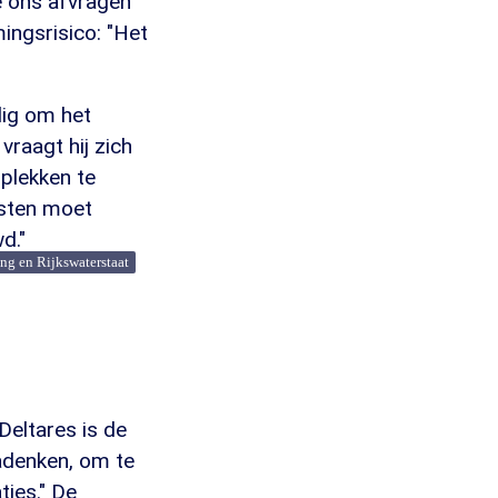
 ons afvragen
ingsrisico: "Het
dig om het
vraagt hij zich
plekken te
westen moet
d."
ng en Rijkswaterstaat
Deltares is de
adenken, om te
ies." De