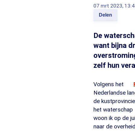
07 mrt 2023, 13:
Delen
De waterscha
want bijna d
overstroming
zelf hun ver
Volgens het
Nederlandse lan
de kustprovincie
het waterschap R
woon ik op de jui
naar de overheid