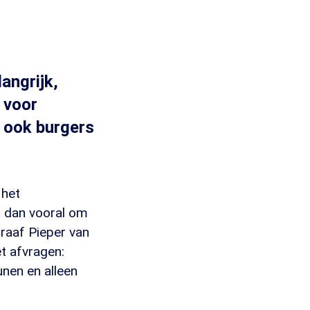
angrijk,
 voor
t ook burgers
 het
t dan vooral om
graaf Pieper van
t afvragen:
unen en alleen