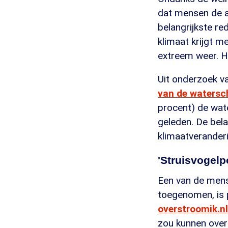
dat mensen de a
belangrijkste re
klimaat krijgt m
extreem weer. H
Uit onderzoek v
van de watersc
procent) de wate
geleden. De bela
klimaatverander
'Struisvogelpo
Een van de mens
toegenomen, is 
overstroomik.nl
zou kunnen over