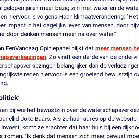
fgelopen jaren meer bezig zijn met water en de wat
den hiervoor is volgens Haan klimaatverandering: "He
eer impact in het dagelijks leven van mensen, door bij
ierdoor denken mensen meer na over water."
an EenVandaag Opiniepanel blijkt dat
meer mensen he
hapsverkiezingen
. Zo vindt een derde van de onderv
rschapsverkiezingen belangrijker dan de verkiezingen
ngrijkste reden hiervoor is een groeiend bewustzijn o
ing.
litiek'
en bij wie het bewustzijn over de waterschapsverkiez
panellid Joke Baars. Als ze haar adres op de website
invoert, komt ze erachter dat haar huis bij een dijkd
stromen. "Ik denk dat mensen zich meer bewust mo