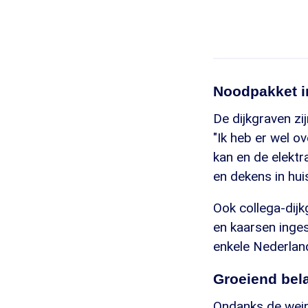
Noodpakket i
De dijkgraven zi
"Ik heb er wel o
kan en de elektr
en dekens in hui
Ook collega-dijk
en kaarsen inges
enkele Nederland
Groeiend bel
Ondanks de wein