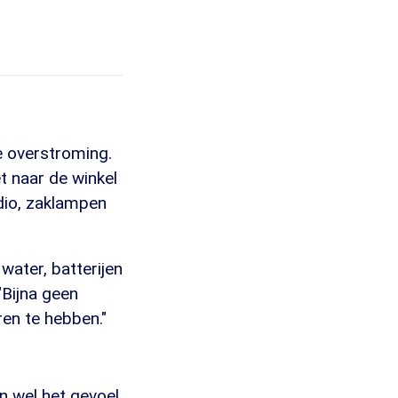
le overstroming.
t naar de winkel
adio, zaklampen
water, batterijen
"Bijna geen
en te hebben."
n wel het gevoel