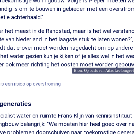
 toekomstige woningbouw. Volgens Pieper moeten we
tandig is om te bouwen in gebieden met een overstrom
etje achterhaald."
 het meest in de Randstad, maar is het wel verstan
e van Nederland in het laagste stuk te laten wonen?", 
ndt dat erover moet worden nagedacht om op andere 
het water gezien kun je kijken of je alles wel in het 
er ook meer richting het oosten moet worden gebouw
Bron: Op basis van Atlas Leefomgevi
is een risico op overstroming
generaties
ialist water en ruimte Frans Klijn van kennisinstituut 
ingbouw belangrijk: "We moeten hier heel goed over n
e problemen doorschuiven naar toekomstige generat