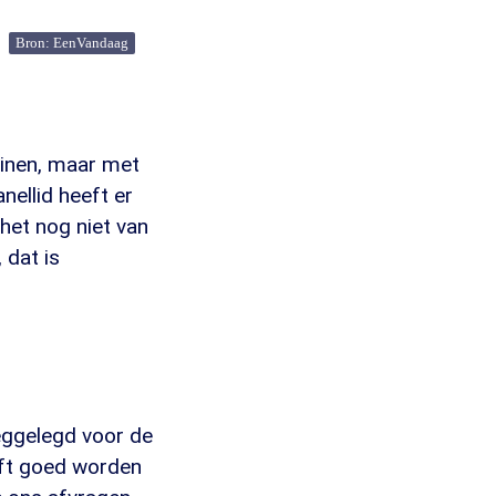
Bron: EenVandaag
uinen, maar met
nellid heeft er
het nog niet van
 dat is
weggelegd voor de
eft goed worden