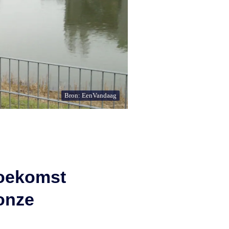
Bron: EenVandaag
toekomst
onze