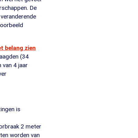
erschappen. De
t veranderende
voorbeeld
t belang zien
raagden (34
 van 4 jaar
ver
ingen is
oorbraak 2 meter
eten worden van