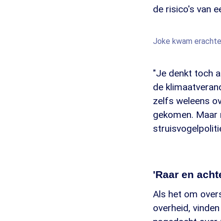
de risico's van 
Joke kwam erachter 
"Je denkt toch a
de klimaatverand
zelfs weleens o
gekomen. Maar m
struisvogelpolit
'Raar en acht
Als het om overs
overheid, vinde