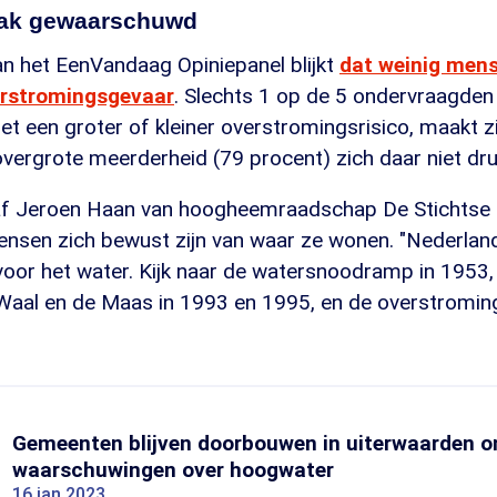
aak gewaarschuwd
an het EenVandaag Opiniepanel blijkt
dat weinig mens
rstromingsgevaar
. Slechts 1 op de 5 ondervraagden 
t een groter of kleiner overstromingsrisico, maakt z
 overgrote meerderheid (79 procent) zich daar niet d
af Jeroen Haan van hoogheemraadschap De Stichtse R
ensen zich bewust zijn van waar ze wonen. "Nederland
or het water. Kijk naar de watersnoodramp in 1953, 
 Waal en de Maas in 1993 en 1995, en de overstroming
Gemeenten blijven doorbouwen in uiterwaarden 
waarschuwingen over hoogwater
16 jan 2023