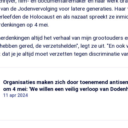
hrijver, film- en documentairemaker en haar werk dra
van de Jodenvervolging voor latere generaties. Haar 
rleefden de Holocaust en als nazaat spreekt ze inmid
rdenkingen op 4 mei.
 herdenkingen altijd het verhaal van mijn grootouders 
ebben gered, de verzetshelden", legt ze uit. "En ook w
 dat je je altijd moet verzetten tegen discriminatie va
Organisaties maken zich door toenemend antise
om 4 mei: 'We willen een veilig verloop van Doden
11 apr 2024