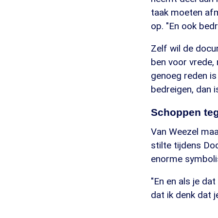
taak moeten afma
op. "En ook bedr
Zelf wil de docu
ben voor vrede, 
genoeg reden is 
bedreigen, dan is
Schoppen tege
Van Weezel maak
stilte tijdens D
enorme symbolis
"En en als je da
dat ik denk dat 