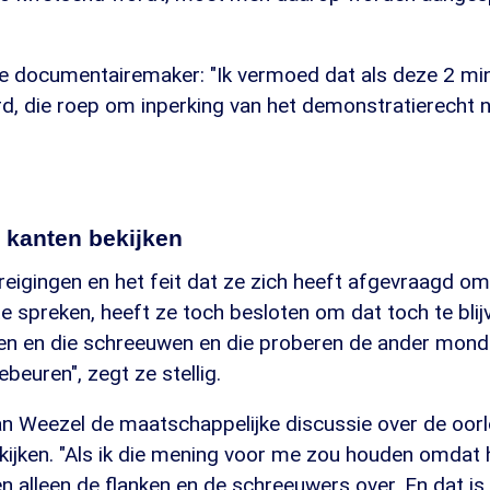
de documentairemaker: "Ik vermoed dat als deze 2 min
d, die roep om inperking van het demonstratierecht n
 kanten bekijken
eigingen en het feit dat ze zich heeft afgevraagd o
e spreken, heeft ze toch besloten om dat toch te blij
pen en die schreeuwen en die proberen de ander mon
gebeuren", zegt ze stellig.
an Weezel de maatschappelijke discussie over de oorl
ekijken. "Als ik die mening voor me zou houden omdat h
jven alleen de flanken en de schreeuwers over. En dat is