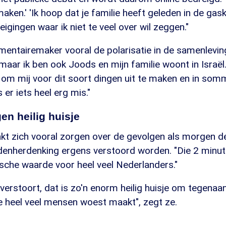
ken.' 'Ik hoop dat je familie heeft geleden in de gas
eigingen waar ik niet te veel over wil zeggen."
mentairemaker vooral de polarisatie in de samenlevin
maar ik ben ook Joods en mijn familie woont in Israël.
om mij voor dit soort dingen uit te maken en in somm
 er iets heel erg mis."
n heilig huisje
t zich vooral zorgen over de gevolgen als morgen d
odenherdenking ergens verstoord worden. "Die 2 minute
che waarde voor heel veel Nederlanders."
t verstoort, dat is zo'n enorm heilig huisje om tegena
je heel veel mensen woest maakt", zegt ze.