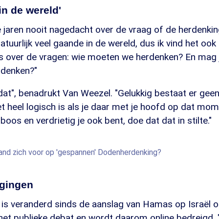
in de wereld'
ie jaren nooit nagedacht over de vraag of de herdenkin
natuurlijk veel gaande in de wereld, dus ik vind het ook 
es over de vragen: wie moeten we herdenken? En mag 
 denken?"
dat", benadrukt Van Weezel. "Gelukkig bestaat er gee
et heel logisch is als je daar met je hoofd op dat mom
boos en verdrietig je ook bent, doe dat dat in stilte."
and zich voor op 'gespannen' Dodenherdenking?
igingen
 is veranderd sinds de aanslag van Hamas op Israël o
et publieke debat en wordt daarom online bedreigd. "'