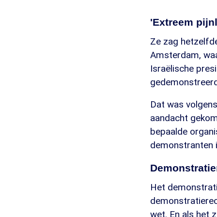
'Extreem pijnl
Ze zag hetzelfd
Amsterdam, waa
Israëlische pres
gedemonstreerd 
Dat was volgens 
aandacht gekome
bepaalde organi
demonstranten in
Demonstratie
Het demonstratie
demonstratierech
wet. En als het