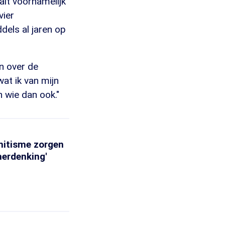
ait voornamelijk
vier
dels al jaren op
en over de
at ik van mijn
n wie dan ook."
mitisme zorgen
herdenking'