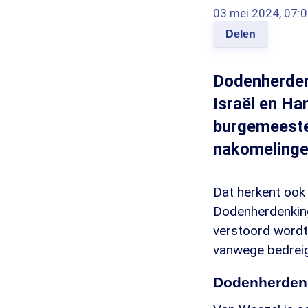
03 mei 2024, 07:
Delen
Dodenherdenk
Israël en Ha
burgemeeste
nakomelingen
Dat herkent ook 
Dodenherdenking 
verstoord wordt 
vanwege bedreig
Dodenherdenk