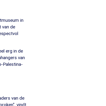
ustmuseum in
 van de
respectvol
el erg in de
anhangers van
-Palestina-
kaders van de
roken", vindt