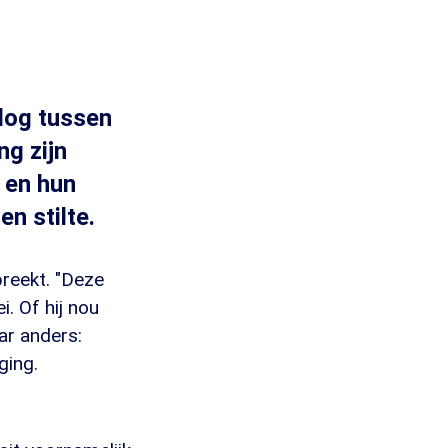
log tussen
ng zijn
 en hun
n stilte.
preekt. "Deze
. Of hij nou
aar anders:
ging.