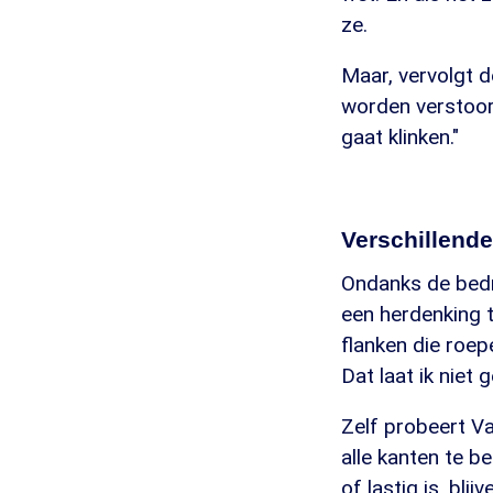
ze.
Maar, vervolgt 
worden verstoor
gaat klinken."
Verschillende
Ondanks de bedr
een herdenking t
flanken die roe
Dat laat ik niet 
Zelf probeert V
alle kanten te b
of lastig is, bli