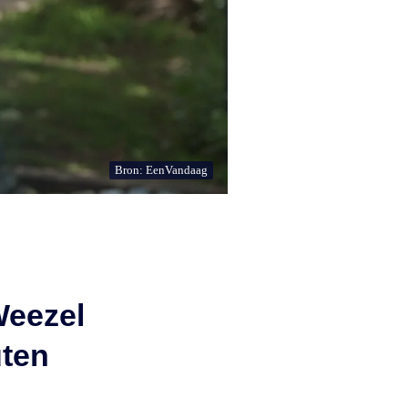
Bron: EenVandaag
Weezel
uten