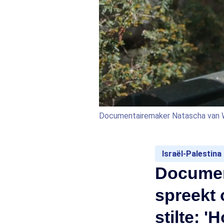
Documentairemaker Natascha van We
Israël-Palestina
Documen
spreekt 
stilte: '