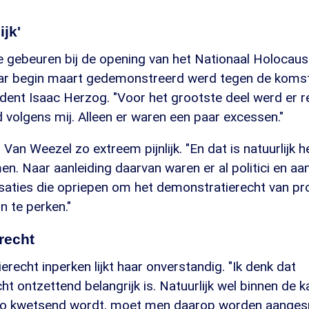
ijk'
e gebeuren bij de opening van het Nationaal Holoca
r begin maart gedemonstreerd werd tegen de komst
ident Isaac Herzog. "Voor het grootste deel werd er 
volgens mij. Alleen er waren een paar excessen."
Van Weezel zo extreem pijnlijk. "En dat is natuurlijk he
n. Naar aanleiding daarvan waren er al politici en a
saties die opriepen om het demonstratierecht van pro
 te perken."
recht
recht inperken lijkt haar onverstandig. "Ik denk dat
t ontzettend belangrijk is. Natuurlijk wel binnen de 
 zo kwetsend wordt, moet men daarop worden aangesp