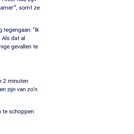
kamer'", somt ze
g tegengaan: "Ik
 Als dat al
ige gevallen te
e 2 minuten
n zijn van zo'n
an te schoppen