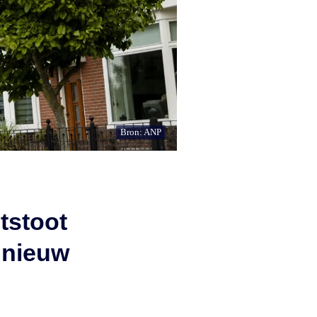
Bron: ANP
tstoot
s nieuw