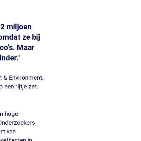
52 miljoen
omdat ze bij
co's. Maar
nder."
t & Environment,
een rijtje zet.
en hoge
 Onderzoekers
rt van
seffecten in