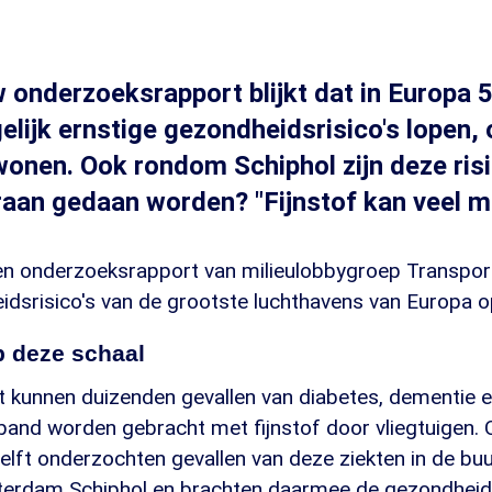
w onderzoeksrapport blijkt dat in Europa 
ijk ernstige gezondheidsrisico's lopen, 
wonen. Ook rondom Schiphol zijn deze risi
aan gedaan worden? "Fijnstof kan veel mi
en onderzoeksrapport van milieulobbygroep Transpor
dsrisico's van de grootste luchthavens van Europa op 
p deze schaal
t kunnen duizenden gevallen van diabetes, dementie 
rband worden gebracht met fijnstof door vliegtuigen.
lft onderzochten gevallen van deze ziekten in de buu
erdam Schiphol en brachten daarmee de gezondheid