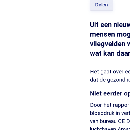
Delen
Uit een nieu
mensen mogel
vliegvelden 
wat kan daar
Het gaat over e
dat de gezondhei
Niet eerder o
Door het rappor
bloeddruk in ve
van bureau CE De
luchthaven Amst