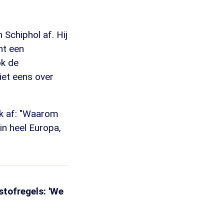
Schiphol af. Hij
ht een
ok de
niet eens over
ok af: "Waarom
n heel Europa,
tofregels: 'We