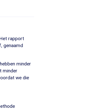
 Het rapport
of, genaamd
e hebben minder
nt minder
voordat we die
methode