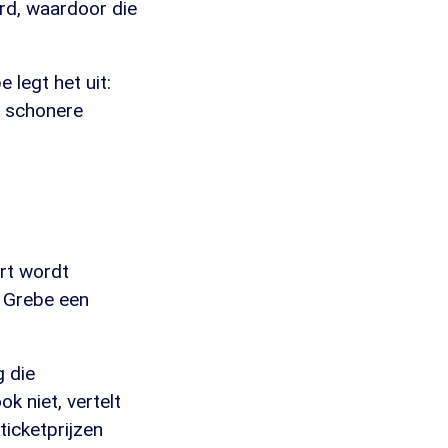
rd, waardoor die
legt het uit:
e schonere
art wordt
r Grebe een
g die
ok niet, vertelt
ticketprijzen