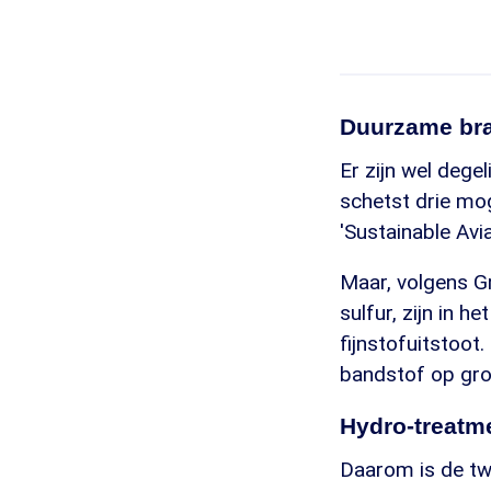
Duurzame bra
Er zijn wel dege
schetst drie mo
'Sustainable Avia
Maar, volgens Gr
sulfur, zijn in 
fijnstofuitstoot
bandstof op gro
Hydro-treatm
Daarom is de twe