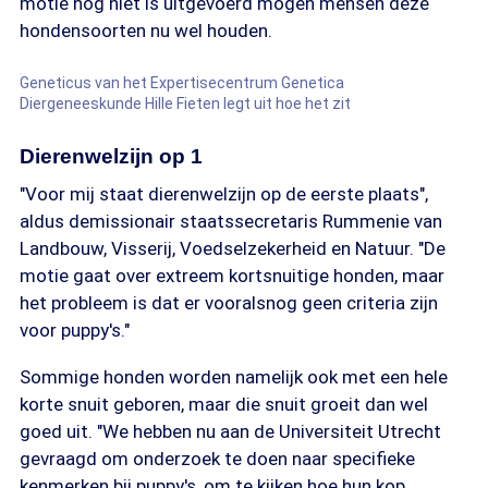
motie nog niet is uitgevoerd mogen mensen deze
hondensoorten nu wel houden.
Geneticus van het Expertisecentrum Genetica
Diergeneeskunde Hille Fieten legt uit hoe het zit
Dierenwelzijn op 1
"Voor mij staat dierenwelzijn op de eerste plaats",
aldus demissionair staatssecretaris Rummenie van
Landbouw, Visserij, Voedselzekerheid en Natuur. "De
motie gaat over extreem kortsnuitige honden, maar
het probleem is dat er vooralsnog geen criteria zijn
voor puppy's."
Sommige honden worden namelijk ook met een hele
korte snuit geboren, maar die snuit groeit dan wel
goed uit. "We hebben nu aan de Universiteit Utrecht
gevraagd om onderzoek te doen naar specifieke
kenmerken bij puppy's, om te kijken hoe hun kop