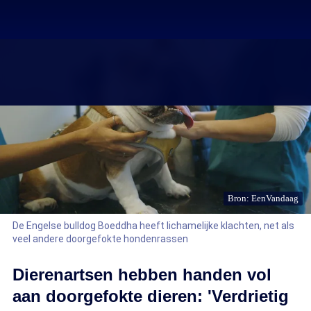
Bron: EenVandaag
De Engelse bulldog Boeddha heeft lichamelijke klachten, net als
veel andere doorgefokte hondenrassen
Dierenartsen hebben handen vol
aan doorgefokte dieren: 'Verdrietig