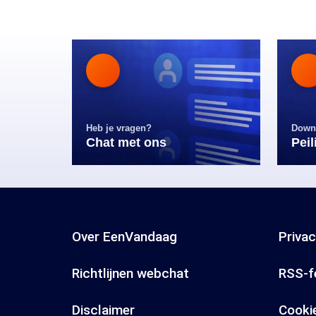
Heb je vragen?
Down
Chat met ons
Pei
Over EenVandaag
Priva
Richtlijnen webchat
RSS-f
Disclaimer
Cooki