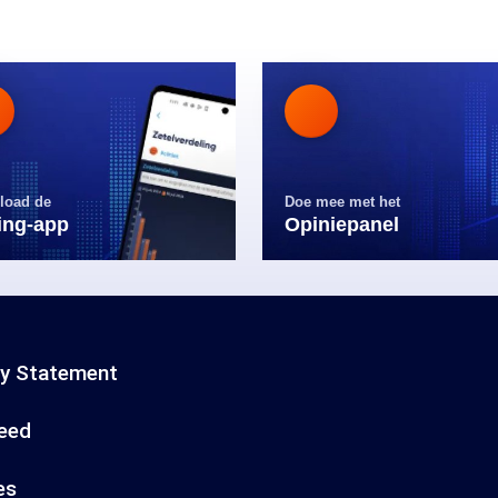
load de
Doe mee met het
ling-app
Opiniepanel
cy Statement
eed
es