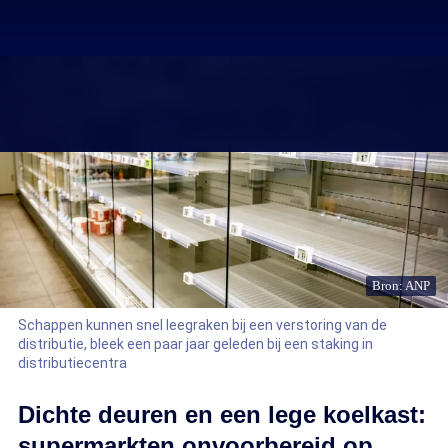
Bron: ANP
Schappen kunnen snel leegraken bij een verstoring van de
distributie, bleek een paar jaar geleden bij een staking in
distributiecentra
Dichte deuren en een lege koelkast:
supermarkten onvoorbereid op