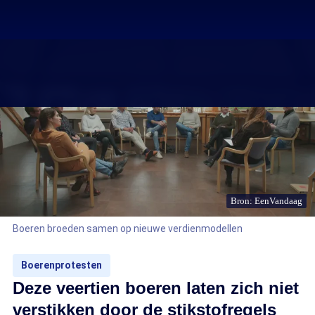
Bron: EenVandaag
Boeren broeden samen op nieuwe verdienmodellen
Boerenprotesten
Deze veertien boeren laten zich niet
verstikken door de stikstofregels