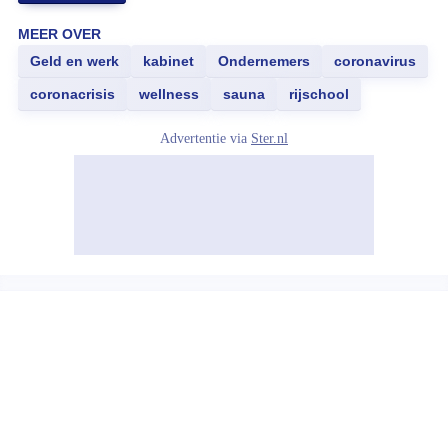
MEER OVER
Geld en werk
kabinet
Ondernemers
coronavirus
coronacrisis
wellness
sauna
rijschool
Advertentie via
Ster.nl