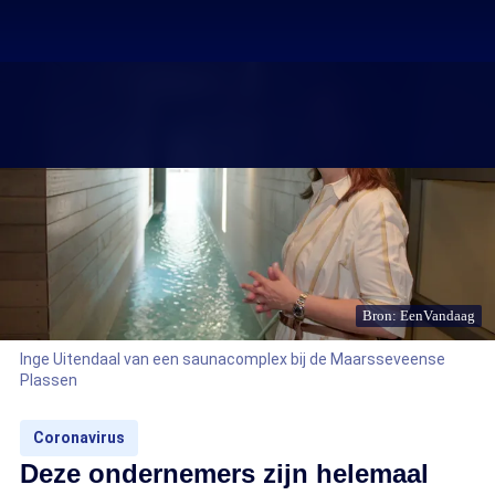
Bron: EenVandaag
Inge Uitendaal van een saunacomplex bij de Maarsseveense
Plassen
Coronavirus
Deze ondernemers zijn helemaal