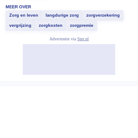
MEER OVER
Zorg en leven
langdurige zorg
zorgverzekering
vergrijzing
zorgkosten
zorgpremie
Advertentie via
Ster.nl