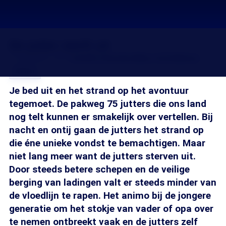
De jutter sterft uit
17 mei 2012, 18:19
Josefin Hoenders
Marc Schrikkema
Delen
Je bed uit en het strand op het avontuur
tegemoet. De pakweg 75 jutters die ons land
nog telt kunnen er smakelijk over vertellen. Bij
nacht en ontij gaan de jutters het strand op
die éne unieke vondst te bemachtigen. Maar
niet lang meer want de jutters sterven uit.
Door steeds betere schepen en de veilige
berging van ladingen valt er steeds minder van
de vloedlijn te rapen. Het animo bij de jongere
generatie om het stokje van vader of opa over
te nemen ontbreekt vaak en de jutters zelf