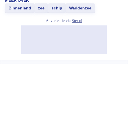
MEER OVER
Binnenland
zee
schip
Waddenzee
Advertentie via
Ster.nl