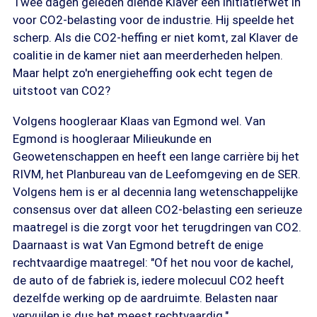
Twee dagen geleden diende Klaver een initiatiefwet in
voor CO2-belasting voor de industrie. Hij speelde het
scherp. Als die CO2-heffing er niet komt, zal Klaver de
coalitie in de kamer niet aan meerderheden helpen.
Maar helpt zo'n energieheffing ook echt tegen de
uitstoot van CO2?
Volgens hoogleraar Klaas van Egmond wel. Van
Egmond is hoogleraar Milieukunde en
Geowetenschappen en heeft een lange carrière bij het
RIVM, het Planbureau van de Leefomgeving en de SER.
Volgens hem is er al decennia lang wetenschappelijke
consensus over dat alleen CO2-belasting een serieuze
maatregel is die zorgt voor het terugdringen van CO2.
Daarnaast is wat Van Egmond betreft de enige
rechtvaardige maatregel: "Of het nou voor de kachel,
de auto of de fabriek is, iedere molecuul CO2 heeft
dezelfde werking op de aardruimte. Belasten naar
vervuilen is dus het meest rechtvaardig."