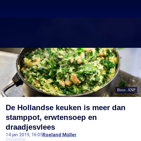
Bron: ANP
De Hollandse keuken is meer dan
stamppot, erwtensoep en
draadjesvlees
14 jan 2019, 16:05
Roeland Müller