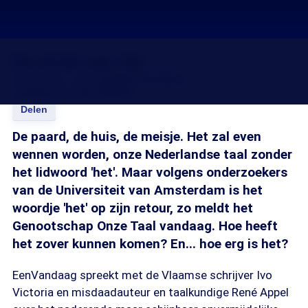
De einde van het
03 nov 2011, 18:37
Josefin Hoenders
Caroline van den Heuvel
Delen
De paard, de huis, de meisje. Het zal even
wennen worden, onze Nederlandse taal zonder
het lidwoord 'het'. Maar volgens onderzoekers
van de Universiteit van Amsterdam is het
woordje 'het' op zijn retour, zo meldt het
Genootschap Onze Taal vandaag. Hoe heeft
het zover kunnen komen? En... hoe erg is het?
EenVandaag spreekt met de Vlaamse schrijver Ivo
Victoria en misdaadauteur en taalkundige René Appel