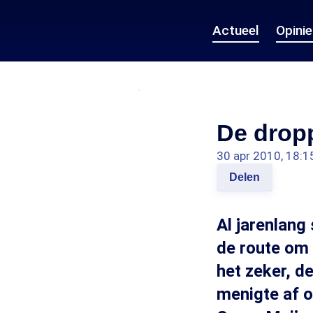
Actueel
Opini
De dropp
30 apr 2010, 18:1
Delen
Al jarenlang
de route om 
het zeker, d
menigte af op