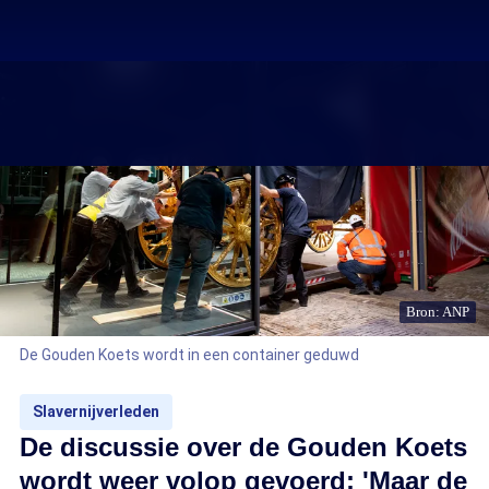
Bron: ANP
De Gouden Koets wordt in een container geduwd
Slavernijverleden
De discussie over de Gouden Koets
wordt weer volop gevoerd: 'Maar de