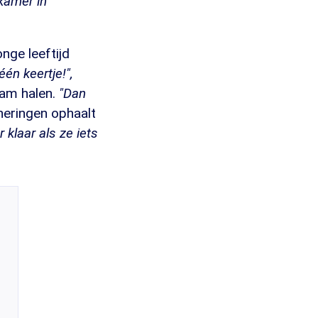
lkamer in
nge leeftijd
één keertje!",
wam halen.
"Dan
nneringen ophaalt
 klaar als ze iets