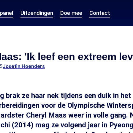
epanel
Uitzendingen
Doe mee
Contact
aas: 'Ik leef een extreem le
15
Josefin Hoenders
og brak ze haar nek tijdens een duik in h
bereidingen voor de Olympische Wintersp
rdster Cheryl Maas weer in volle gang. N
chi (2014) mag ze volgend jaar in Pyeon