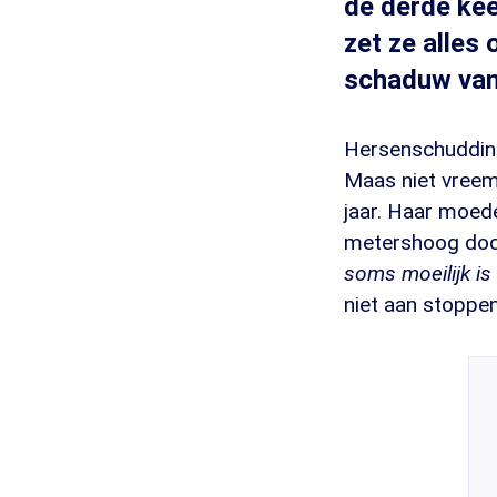
de derde kee
zet ze alles 
schaduw van
Hersenschudding
Maas niet vreem
jaar. Haar moed
metershoog door
soms moeilijk is
niet aan stoppen