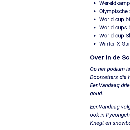
Wereldkampio
Olympische S
World cup bi
World cups b
World cup Sl
Winter X Gam
Over In de S
Op het podium is
Doorzetters die 
EenVandaag drie O
goud.
EenVandaag volgt
ook in Pyeongcha
Knegt en snowbo