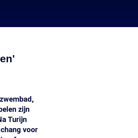
ven'
et zwembad,
elen zijn
a Turijn
gchang voor