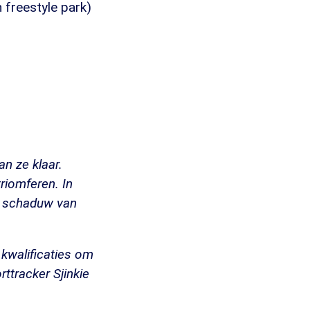
 freestyle park)
n ze klaar.
riomferen. In
de schaduw van
 kwalificaties om
ttracker Sjinkie