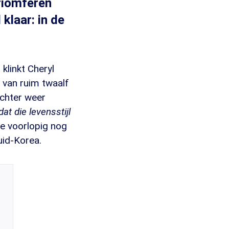
riomferen
 klaar: in de
linkt Cheryl
 van ruim twaalf
ochter weer
at die levensstijl
e voorlopig nog
uid-Korea.