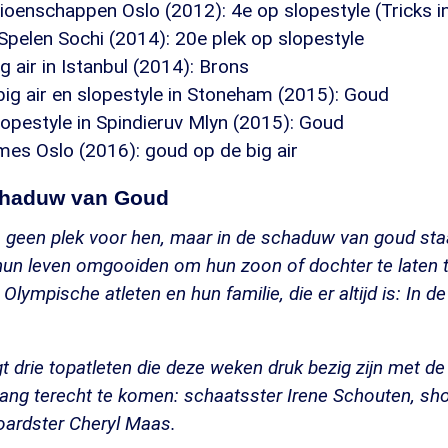
enschappen Oslo (2012): 4e op slopestyle (Tricks in
pelen Sochi (2014): 20e plek op slopestyle
g air in Istanbul (2014): Brons
ig air en slopestyle in Stoneham (2015): Goud
opestyle in Spindieruv Mlyn (2015): Goud
es Oslo (2016): goud op de big air
chaduw van Goud
 geen plek voor hen, maar in de schaduw van goud staa
hun leven omgooiden om hun zoon of dochter te laten t
lympische atleten en hun familie, die er altijd is: In 
 drie topatleten die deze weken druk bezig zijn met de
ng terecht te komen: schaatsster Irene Schouten, shor
ardster Cheryl Maas.