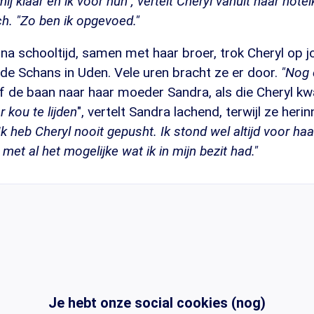
 mij klaar en ik voor hun", vertelt Cheryl vanuit haar hote
. "Zo ben ik opgevoed."
 na schooltijd, samen met haar broer, trok Cheryl op jo
 de Schans in Uden. Vele uren bracht ze er door.
"Nog 
af de baan naar haar moeder Sandra, als die Cheryl k
r kou te lijden
", vertelt Sandra lachend, terwijl ze heri
Ik heb Cheryl nooit gepusht. Ik stond wel altijd voor haar
met al het mogelijke wat ik in mijn bezit had."
Je hebt onze social cookies (nog)