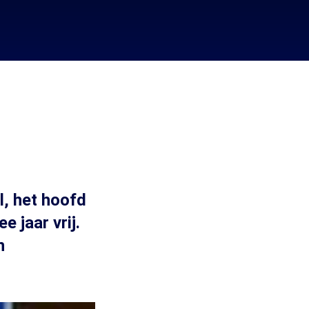
l, het hoofd
 jaar vrij.
n