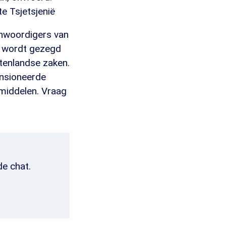
e Tsjetsjenië
enwoordigers van
r wordt gezegd
itenlandse zaken.
ensioneerde
middelen. Vraag
de chat.