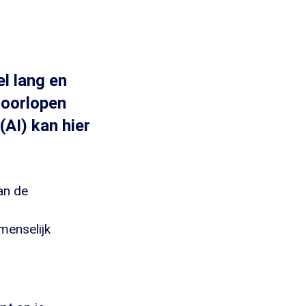
l lang en
doorlopen
(AI) kan hier
an de
menselijk