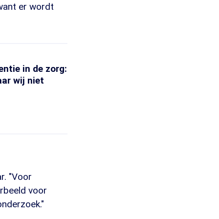
want er wordt
ntie in de zorg:
ar wij niet
r. "Voor
rbeeld voor
onderzoek."