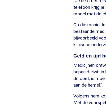
"Je hebt het mis
telefoon krijg j
model met de ch
Op die manier k
bestaande medic
bijvoorbeeld voo
klinische onderz
Geld en tijd 
Medicijnen ontw
bepaald eiwit in
dit doet, is moe
aan de hemel."
Volgens hem kost
Met de voorspell