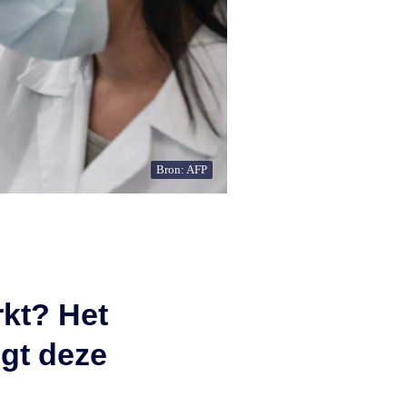
Bron: AFP
rkt? Het
egt deze