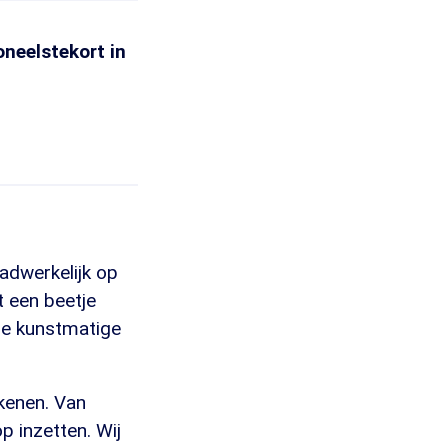
oneelstekort in
adwerkelijk op
t een beetje
nze kunstmatige
ekenen. Van
op inzetten. Wij