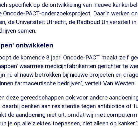
zich specifiek op de ontwikkeling van nieuwe kankerbe
 Oncode-PACT-onderzoeksproject. Daarin werken on
den, de Universiteit Utrecht, de Radboud Universiteit i
drijven samen.
pen' ontwikkelen
oopt de komende 8 jaar. Oncode-PACT maakt zelf gee
appen' waarmee medicijnfabrikanten gerichter te we
n nu al nauw betrokken bij nieuwe projecten en dragen
innen farmaceutische bedrijven", vertelt Van Westen.
nnen deze gereedschappen ook voor andere aandoeni
t daarbij denken aan resistentie tegen antibiotica of t
maakt de aandoening niet uit, omdat wij met computerm
n je op alle ziektes toepassen, niet alleen op kanker."