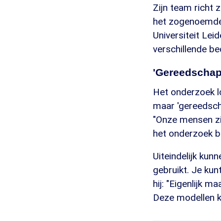
Zijn team richt 
het zogenoemde
Universiteit Lei
verschillende be
'Gereedschap
Het onderzoek l
maar 'gereedsch
"Onze mensen zij
het onderzoek b
Uiteindelijk ku
gebruikt. Je kun
hij: "Eigenlijk 
Deze modellen ku