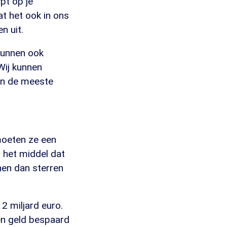
pt op je
at het ook in ons
n uit.
kunnen ook
Wij kunnen
 In de meeste
moeten ze een
n het middel dat
jnen dan sterren
2 miljard euro.
 en geld bespaard