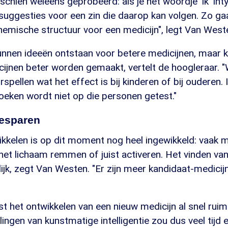
schien weleens geprobeerd: als je het woordje 'ik' inty
e suggesties voor een zin die daarop kan volgen. Zo ga
emische structuur voor een medicijn", legt Van Weste
unnen ideeën ontstaan voor betere medicijnen, maar 
ijnen beter worden gemaakt, vertelt de hoogleraar. "
rspellen wat het effect is bij kinderen of bij ouderen.
oeken wordt niet op die personen getest."
besparen
ikkelen is op dit moment nog heel ingewikkeld: vaak 
 het lichaam remmen of juist activeren. Het vinden va
ilijk, zegt Van Westen. "Er zijn meer kandidaat-medici
 het ontwikkelen van een nieuw medicijn al snel ruim 
ingen van kunstmatige intelligentie zou dus veel tijd