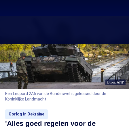
Bron: ANP
Een Leopard 2A6 van de Bundeswehr, geleased door de
Koninklijke Landmacht
Oorlog in Oekraïne
'Alles goed regelen voor de