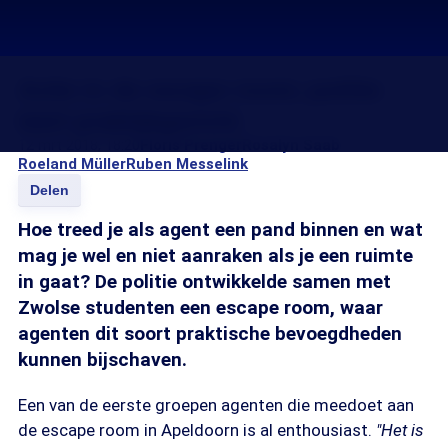
Actie in de escape room; politie
leert praktijkgericht
12 mrt 2018, 18:20
Floris Prenger
Rosalyn Saab
Roeland Müller
Ruben Messelink
Delen
Hoe treed je als agent een pand binnen en wat
mag je wel en niet aanraken als je een ruimte
in gaat? De politie ontwikkelde samen met
Zwolse studenten een escape room, waar
agenten dit soort praktische bevoegdheden
kunnen bijschaven.
Een van de eerste groepen agenten die meedoet aan
de escape room in Apeldoorn is al enthousiast.
"Het is