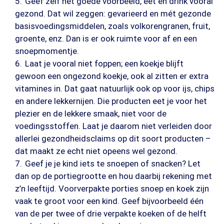
Geef zelf het goede voorbeeld, eet en drink vooral
gezond. Dat wil zeggen: gevarieerd en mét gezonde
basisvoedingsmiddelen, zoals volkorengranen, fruit,
groente, enz. Dan is er ook ruimte voor af en een
snoepmomentje.
Laat je vooral niet foppen; een koekje blijft
gewoon een ongezond koekje, ook al zitten er extra
vitamines in. Dat gaat natuurlijk ook op voor ijs, chips
en andere lekkernijen. Die producten eet je voor het
plezier en de lekkere smaak, niet voor de
voedingsstoffen. Laat je daarom niet verleiden door
allerlei gezondheidsclaims op dit soort producten –
dat maakt ze echt niet opeens wel gezond.
Geef je je kind iets te snoepen of snacken? Let
dan op de portiegrootte en hou daarbij rekening met
z’n leeftijd. Voorverpakte porties snoep en koek zijn
vaak te groot voor een kind. Geef bijvoorbeeld één
van de per twee of drie verpakte koeken of de helft