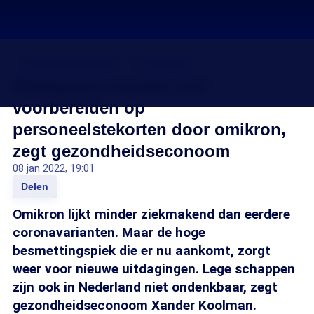
Personeelstekorten
Coronavirus
Werkgevers moeten zich
voorbereiden op
personeelstekorten door omikron,
zegt gezondheidseconoom
08 jan 2022, 19:01
Delen
Omikron lijkt minder ziekmakend dan eerdere
coronavarianten. Maar de hoge
besmettingspiek die er nu aankomt, zorgt
weer voor nieuwe uitdagingen. Lege schappen
zijn ook in Nederland niet ondenkbaar, zegt
gezondheidseconoom Xander Koolman.