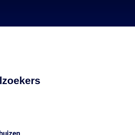
lzoekers
huizen