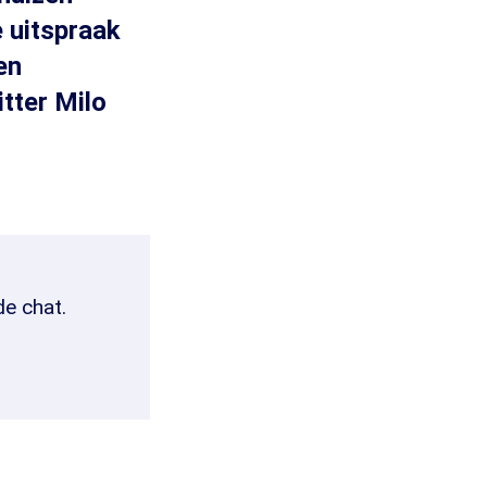
e uitspraak
en
tter Milo
de chat.