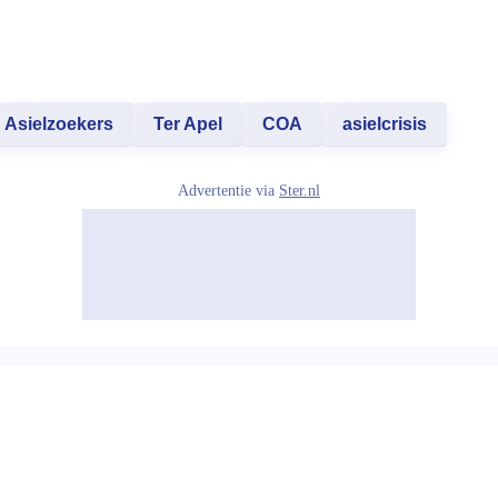
Asielzoekers
Ter Apel
COA
asielcrisis
Advertentie via
Ster.nl