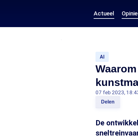
Actueel
Opini
AI
Waarom 
kunstmat
07 feb 2023, 18:4
Delen
De ontwikkel
sneltreinvaa