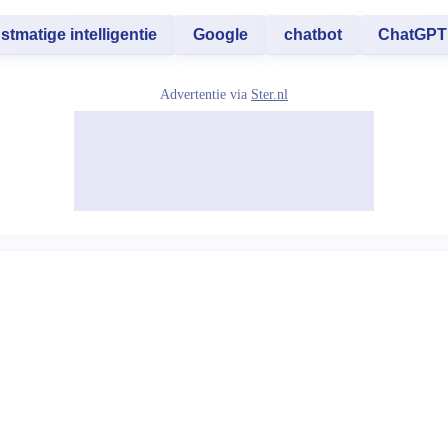
stmatige intelligentie
Google
chatbot
ChatGPT
Advertentie via
Ster.nl