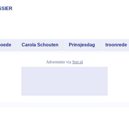
SSIER
moede
Carola Schouten
Prinsjesdag
troonrede
Advertentie via
Ster.nl