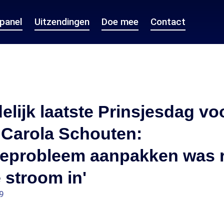
epanel
Uitzendingen
Doe mee
Contact
lijk laatste Prinsjesdag vo
 Carola Schouten:
eprobleem aanpakken was 
 stroom in'
9