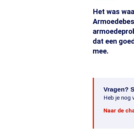
Het was waar
Armoedebestr
armoedeprob
dat een goed
mee.
Vragen? S
Heb je nog v
Naar de ch