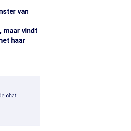
nster van
, maar vindt
met haar
de chat.