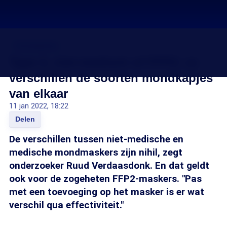
Coronavirus
Type 2, niet-medisch of FFP2: zo
verschillen de soorten mondkapjes
van elkaar
11 jan 2022, 18:22
Delen
De verschillen tussen niet-medische en
medische mondmaskers zijn nihil, zegt
onderzoeker Ruud Verdaasdonk. En dat geldt
ook voor de zogeheten FFP2-maskers. "Pas
met een toevoeging op het masker is er wat
verschil qua effectiviteit."