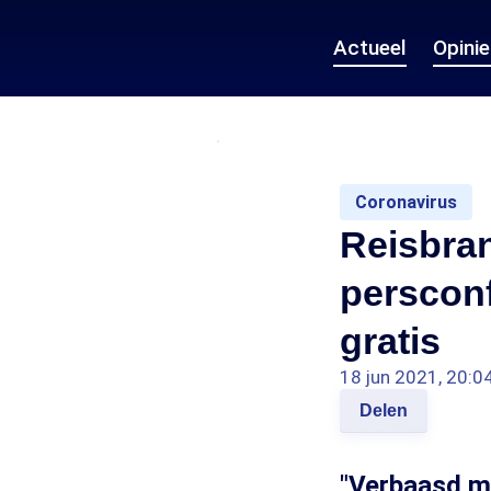
Actueel
Opini
Coronavirus
Reisbran
persconf
gratis
18 jun 2021, 20:0
Delen
"Verbaasd ma