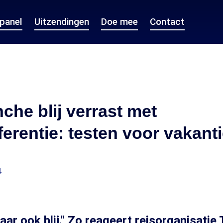
epanel
Uitzendingen
Doe mee
Contact
che blij verrast met
erentie: testen voor vakant
4
ar ook blij." Zo reageert reisorganisatie 