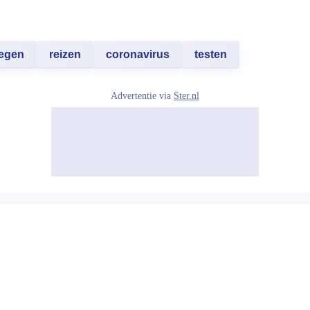
iegen
reizen
coronavirus
testen
Advertentie via
Ster.nl