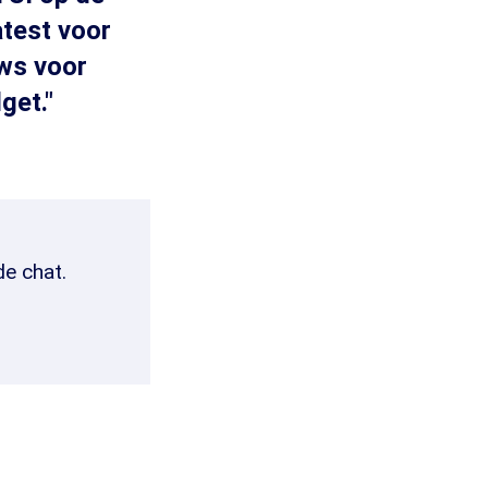
atest voor
uws voor
get."
de chat.