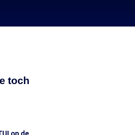
ie toch
TUI op de