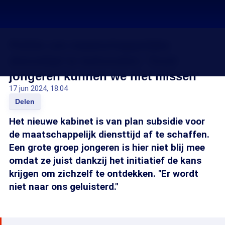
Petitie om maatschappelijke
diensttijd te behouden: 'Inzet
jongeren kunnen we niet missen'
17 jun 2024, 18:04
Delen
Het nieuwe kabinet is van plan subsidie voor
de maatschappelijk diensttijd af te schaffen.
Een grote groep jongeren is hier niet blij mee
omdat ze juist dankzij het initiatief de kans
krijgen om zichzelf te ontdekken. "Er wordt
niet naar ons geluisterd."