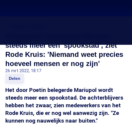
Oorlog in Oekraïne
Oekraïense havenstad Mariupol
steeds meer een 'spookstad', ziet
Rode Kruis: 'Niemand weet precies
hoeveel mensen er nog zijn'
26 mrt 2022, 18:17
Delen
Het door Poetin belegerde Mariupol wordt
steeds meer een spookstad. De achterblijvers
hebben het zwaar, zien medewerkers van het
Rode Kruis, die er nog wel aanwezig zijn. "Ze
kunnen nog nauwelijks naar buiten."