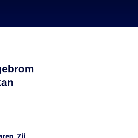
 gebrom
kan
ren. Zij