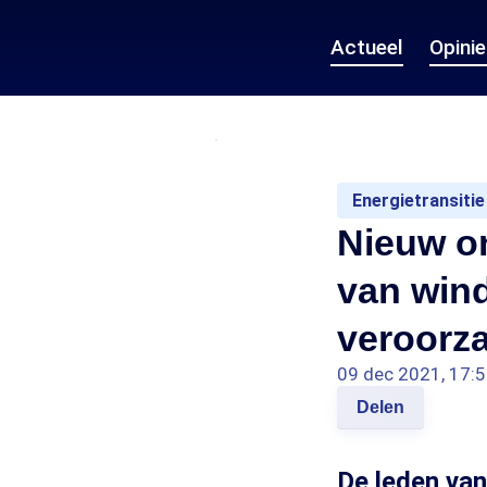
Actueel
Opini
Energietransitie
Nieuw o
van win
veroorz
09 dec 2021, 17:
Delen
De leden van 