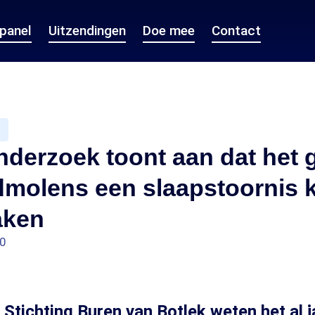
epanel
Uitzendingen
Doe mee
Contact
nderzoek toont aan dat het
dmolens een slaapstoornis 
aken
50
Stichting Buren van Botlek weten het al ja