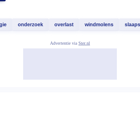
gie
onderzoek
overlast
windmolens
slaaps
Advertentie via
Ster.nl