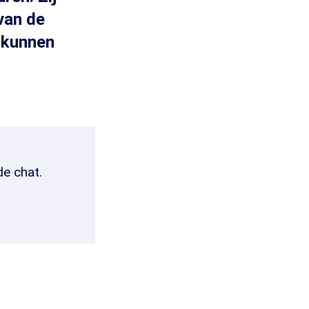
van de
s kunnen
de chat.