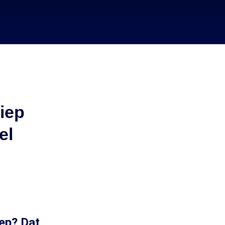
riep
el
ep? Dat