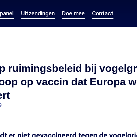
epanel
Uitzendingen
Doe mee
Contact
op ruimingsbeleid bij vogelg
hoop op vaccin dat Europa w
rt
9
 er niet gevaccineerd tegen de vogelgri