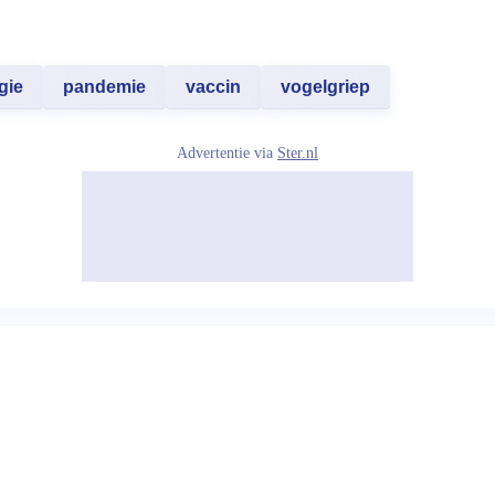
gie
pandemie
vaccin
vogelgriep
Advertentie via
Ster.nl