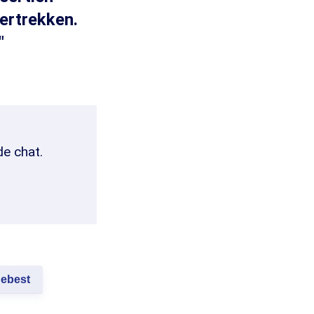
vertrekken.
"
de chat.
ebest