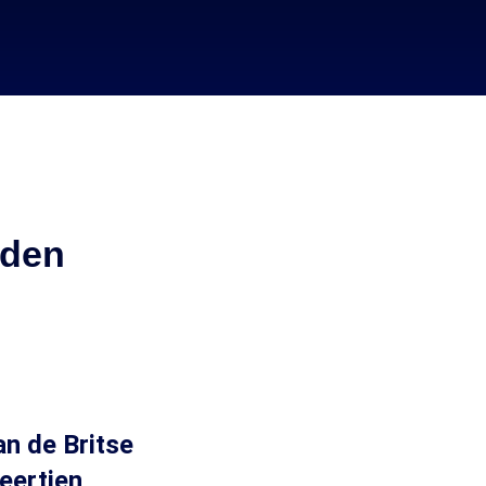
nden
n de Britse
eertien