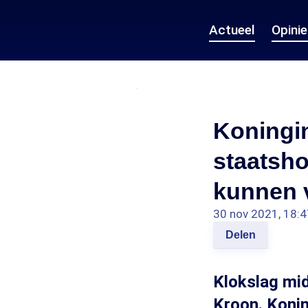
Actueel
Opini
Koningin
staatsh
kunnen v
30 nov 2021, 18:4
Delen
Klokslag mid
Kroon. Konin