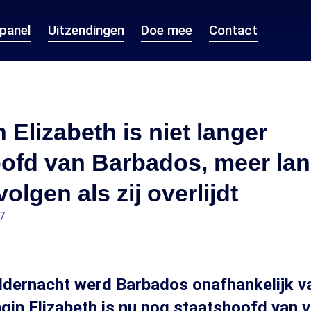
epanel
Uitzendingen
Doe mee
Contact
 Elizabeth is niet langer
oofd van Barbados, meer la
olgen als zij overlijdt
7
dernacht werd Barbados onafhankelijk va
gin Elizabeth is nu nog staatshoofd van v