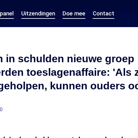
epanel
Uitzendingen
Doe mee
Contact
n in schulden nieuwe groep
den toeslagenaffaire: 'Als zi
geholpen, kunnen ouders oo
40