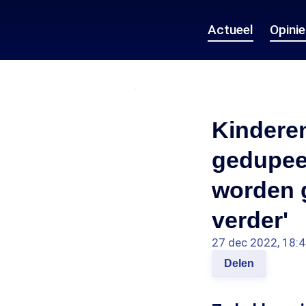
Actueel
Opini
Kindere
gedupeer
worden 
verder'
27 dec 2022, 18:
Delen