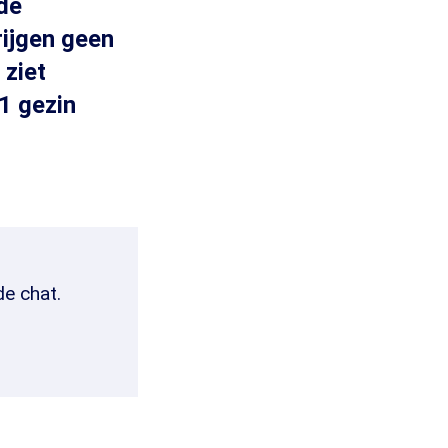
de
rijgen geen
 ziet
1 gezin
de chat.