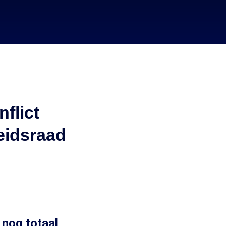
flict
eidsraad
 nog totaal