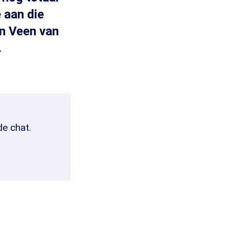
 aan die
an Veen van
.
de chat.