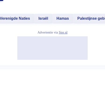
Verenigde Naties
Israël
Hamas
Palestijnse ge
Advertentie via
Ster.nl