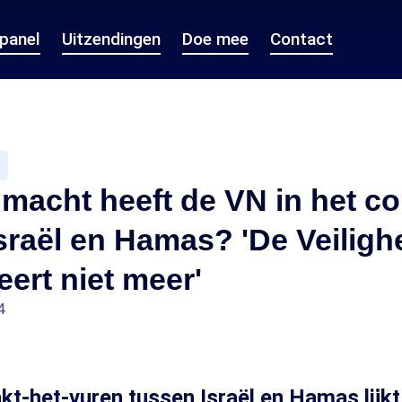
epanel
Uitzendingen
Doe mee
Contact
macht heeft de VN in het con
sraël en Hamas? 'De Veiligh
eert niet meer'
4
kt-het-vuren tussen Israël en Hamas lijkt