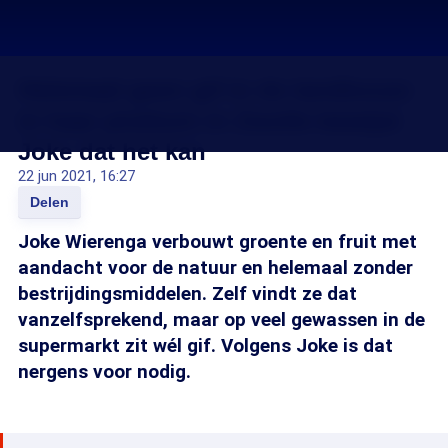
Helemaal geen gif in de landbouw:
in haar pluktuin in Zwolle bewijst
Joke dat het kan
22 jun 2021, 16:27
Delen
Joke Wierenga verbouwt groente en fruit met
aandacht voor de natuur en helemaal zonder
bestrijdingsmiddelen. Zelf vindt ze dat
vanzelfsprekend, maar op veel gewassen in de
supermarkt zit wél gif. Volgens Joke is dat
nergens voor nodig.