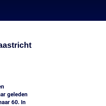
astricht
en
aar geleden
aar 60. In