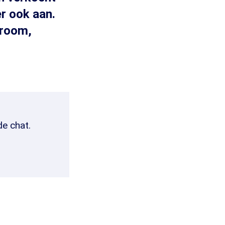
er ook aan.
stroom,
de chat.