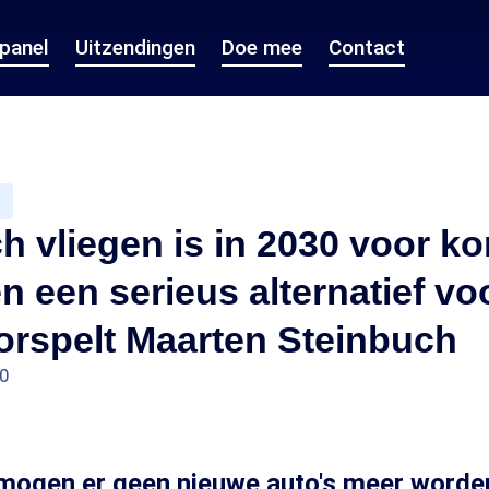
epanel
Uitzendingen
Doe mee
Contact
ch vliegen is in 2030 voor ko
n een serieus alternatief vo
oorspelt Maarten Steinbuch
00
mogen er geen nieuwe auto's meer worde