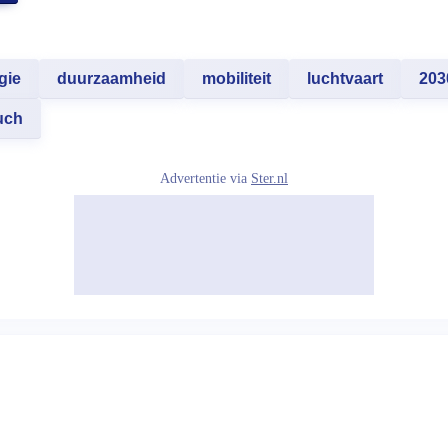
gie
duurzaamheid
mobiliteit
luchtvaart
203
uch
Advertentie via
Ster.nl