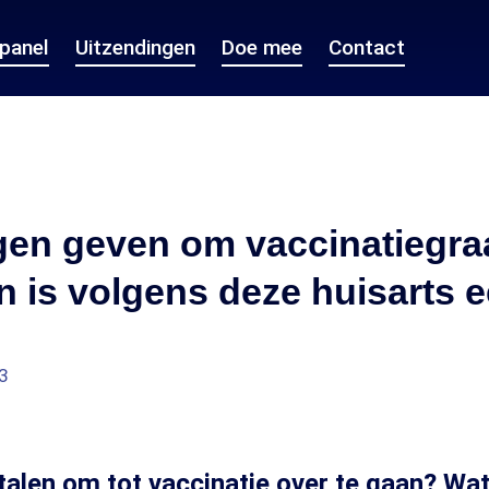
epanel
Uitzendingen
Doe mee
Contact
gen geven om vaccinatiegra
 is volgens deze huisarts 
3
alen om tot vaccinatie over te gaan? Wa