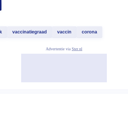
k
vaccinatiegraad
vaccin
corona
Advertentie via
Ster.nl