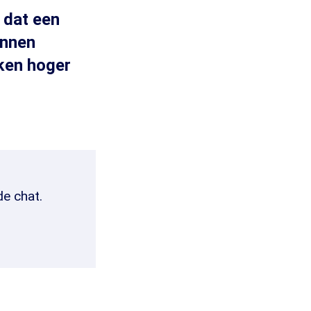
 dat een
unnen
jken hoger
de chat.