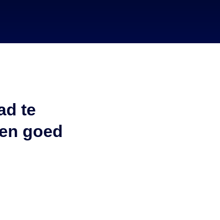
ad te
een goed
t