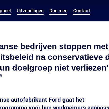
epanel
Uitzendingen
Doe mee
Contact
anse bedrijven stoppen met
eitsbeleid na conservatieve 
hun doelgroep niet verliezen'
45
nse autofabrikant Ford gaat het
sprogramma voor hun werknemers aanpass