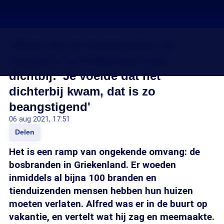
Alfred zag de bosbranden op
vakantie in Griekenland van
dichtbij: 'Je voelde dat het
dichterbij kwam, dat is zo
beangstigend'
06 aug 2021, 17:51
Delen
Het is een ramp van ongekende omvang: de
bosbranden in Griekenland. Er woeden
inmiddels al bijna 100 branden en
tienduizenden mensen hebben hun huizen
moeten verlaten. Alfred was er in de buurt op
vakantie, en vertelt wat hij zag en meemaakte.