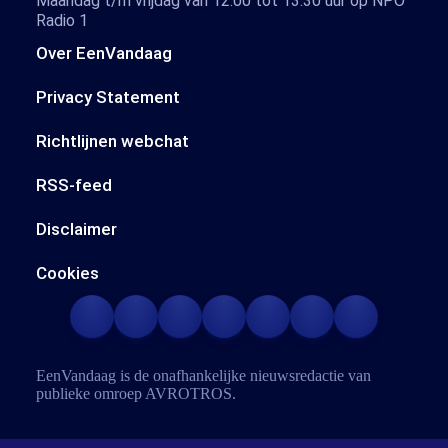
Maandag t/m vrijdag van 12.00 tot 13.30 uur op NPO
Radio 1
Over EenVandaag
Privacy Statement
Richtlijnen webchat
RSS-feed
Disclaimer
Cookies
EenVandaag is de onafhankelijke nieuwsredactie van
publieke omroep
AVROTROS
.