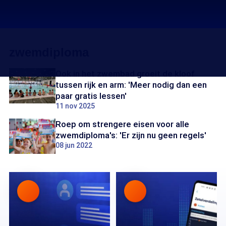
zwemdiploma
Ook in het zwembad groeit de kloof
tussen rijk en arm: 'Meer nodig dan een
paar gratis lessen'
11 nov 2025
Roep om strengere eisen voor alle
zwemdiploma's: 'Er zijn nu geen regels'
08 jun 2022