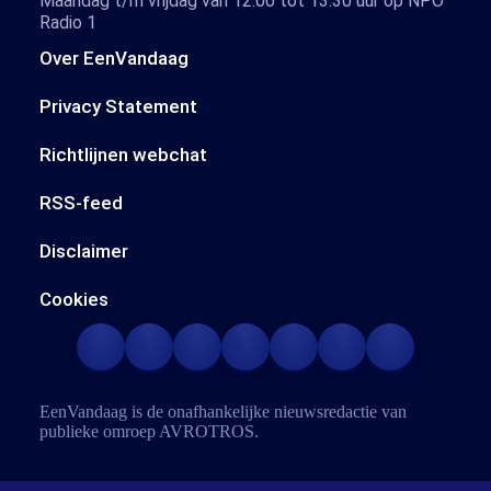
Maandag t/m vrijdag van 12.00 tot 13.30 uur op NPO
Radio 1
Over EenVandaag
Privacy Statement
Richtlijnen webchat
RSS-feed
Disclaimer
Cookies
EenVandaag is de onafhankelijke nieuwsredactie van
publieke omroep
AVROTROS
.