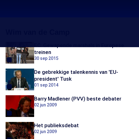
Wim van de Camp
EC: Gewapende marshals in Europese
treinen
30 sep 2015
De gebrekkige talenkennis van 'EU-
president' Tusk
01 sep 2014
Barry Madlener (PVV) beste debater
02 jun 2009
Het publieksdebat
02 jun 2009