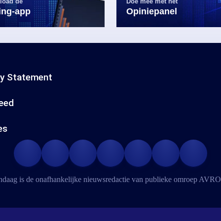
load de
Doe mee met het
ling-app
Opiniepanel
cy Statement
eed
es
daag is de onafhankelijke nieuwsredactie van publieke omroep
AVRO