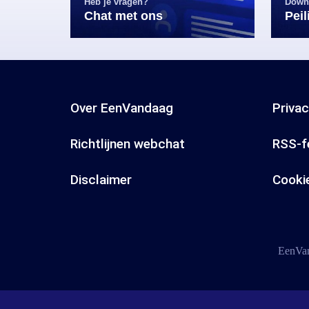
Heb je vragen?
Down
Chat met ons
Pei
Over EenVandaag
Priva
Richtlijnen webchat
RSS-f
Disclaimer
Cooki
EenVan