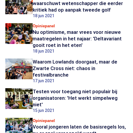
waarschuwt wetenschapper die eerder
kritiek had op aanpak tweede golf
18 jun 2021
Opiniepanel
Nu optimisme, maar vrees voor nieuwe
maatregelen in het najaar: 'Deltavariant
gooit roet in het eten'
18 jun 2021
Waarom Lowlands doorgaat, maar de
Zwarte Cross niet: chaos in
festivalbranche
17 jun 2021
Testen voor toegang niet populair bij
organisatoren: 'Het werkt simpelweg
niet'
15 jun 2021
Opiniepanel
Vooral jongeren laten de basisregels los,