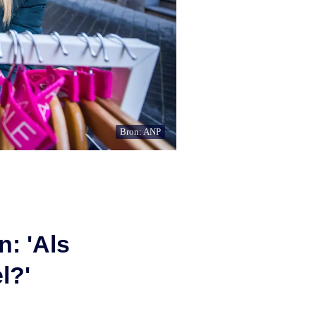
Bron: ANP
n: 'Als
l?'