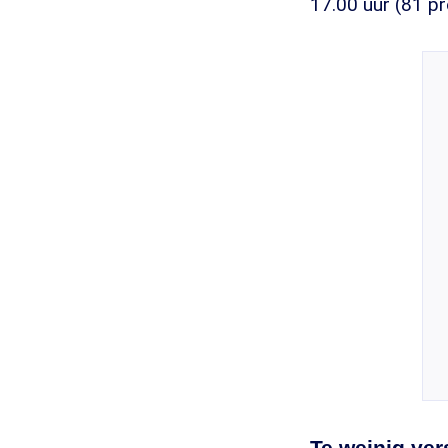
17.00 uur (81 pr
Te weinig ve