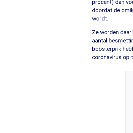
procent) dan vo
doordat de omikr
wordt.
Ze worden daari
aantal besmetti
boosterprik heb
coronavirus op t