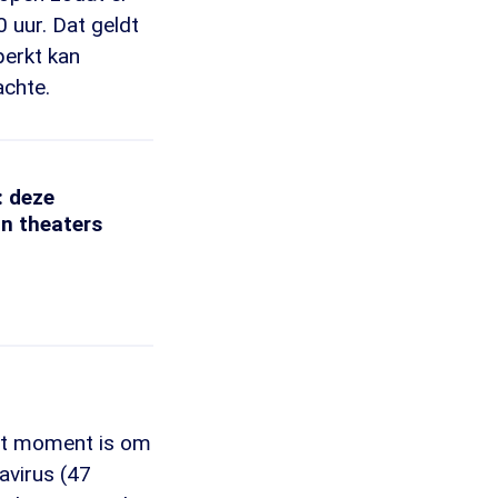
0 uur. Dat geldt
perkt kan
achte.
: deze
an theaters
het moment is om
avirus (47