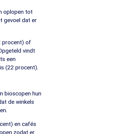
n oplopen tot
t gevoel dat er
 procent) of
Opgeteld vindt
hts een
is (22 procent).
en bioscopen hun
dat de winkels
en.
ocent) en cafés
 open zodat er