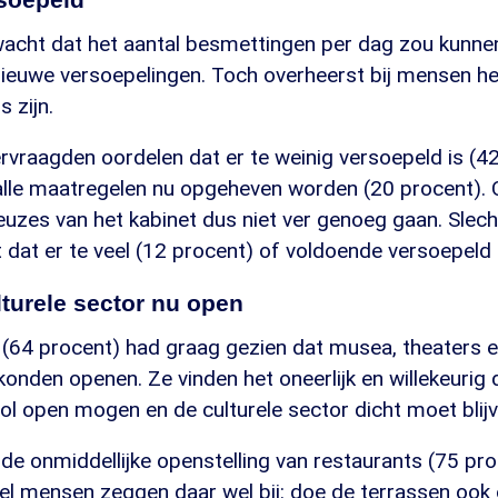
wacht dat het aantal besmettingen per dag zou kunne
ieuwe versoepelingen. Toch overheerst bij mensen he
s zijn.
vraagden oordelen dat er te weinig versoepeld is (42
 alle maatregelen nu opgeheven worden (20 procent). 
uzes van het kabinet dus niet ver genoeg gaan. Slec
 dat er te veel (12 procent) of voldoende versoepeld 
turele sector nu open
(64 procent) had graag gezien dat musea, theaters 
onden openen. Ze vinden het oneerlijk en willekeurig 
l open mogen en de culturele sector dicht moet blijv
 de onmiddellijke openstelling van restaurants (75 pr
eel mensen zeggen daar wel bij: doe de terrassen ook