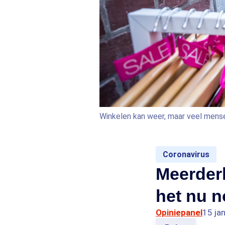
Winkelen kan weer, maar veel mens
Coronavirus
Meerderh
het nu n
Opiniepanel
15 ja