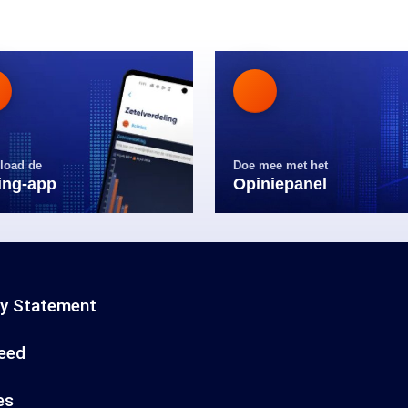
load de
Doe mee met het
ling-app
Opiniepanel
cy Statement
eed
es