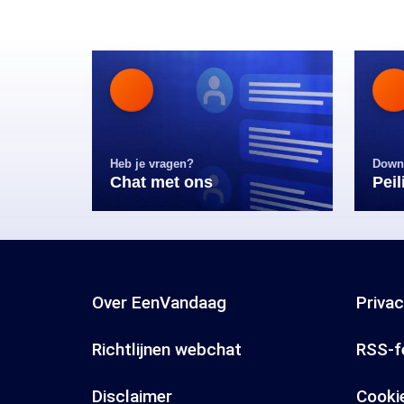
Heb je vragen?
Down
Chat met ons
Pei
Over EenVandaag
Priva
Richtlijnen webchat
RSS-f
Disclaimer
Cooki