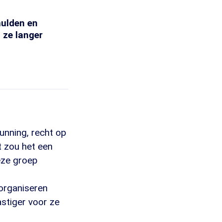
hulden en
 ze langer
unning, recht op
t zou het een
eze groep
organiseren
astiger voor ze