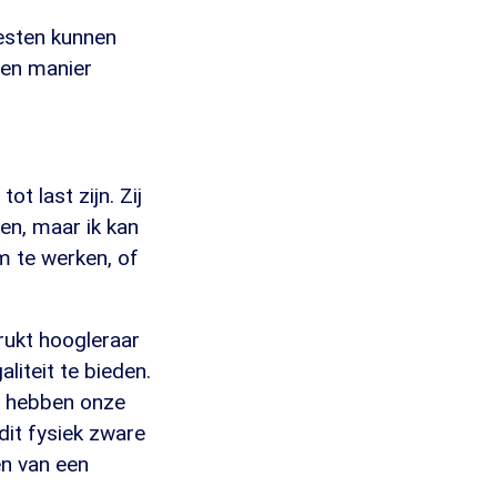
esten kunnen
een manier
t last zijn. Zij
en, maar ik kan
m te werken, of
rukt hoogleraar
liteit te bieden.
e hebben onze
it fysiek zware
en van een