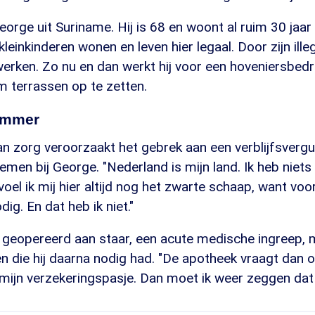
eorge uit Suriname. Hij is 68 en woont al ruim 30 jaar
 kleinkinderen wonen en leven hier legaal. Door zijn ill
werken. Zo nu en dan werkt hij voor een hoveniersbedrijf
m terrassen op te zetten.
ummer
an zorg veroorzaakt het gebrek aan een verblijfsverg
emen bij George. "Nederland is mijn land. Ik heb niets
oel ik mij hier altijd nog het zwarte schaap, want voor
g. En dat heb ik niet."
s geopereerd aan staar, een acute medische ingreep, 
en die hij daarna nodig had. "De apotheek vraagt dan
jn verzekeringspasje. Dan moet ik weer zeggen dat ik