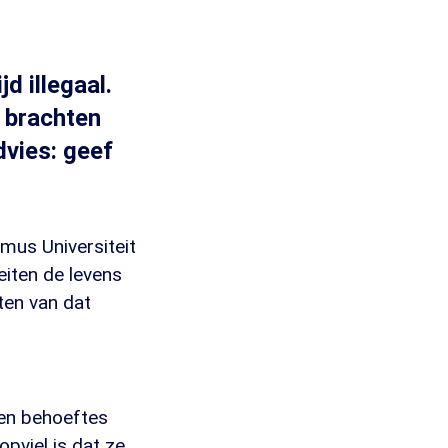
d illegaal.
 brachten
dvies: geef
smus Universiteit
iten de levens
ten van dat
 en behoeftes
pviel is dat ze