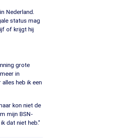
 in Nederland.
egale status mag
 of krijgt hij
unning grote
 meer in
 alles heb ik een
maar kon niet de
 om mijn BSN-
 dat niet heb."