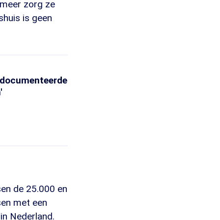
 meer zorg ze
huis is geen
ngedocumenteerde
'
sen de 25.000 en
sen met een
 in Nederland.