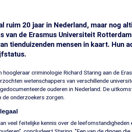
al ruim 20 jaar in Nederland, maar nog altij
s van de Erasmus Universiteit Rotterdam
an tienduizenden mensen in kaart. Hun a
jfstatus.
n hoogleraar criminologie Richard Staring aan de Era
zochten wetenschappers van verschillende universite
ngedocumenteerde ouderen in Nederland. De uitkoms
 de onderzoekers zorgen.
legaal
an veel feitelijke kennis over de leefomstandigheden
uderen", concludeert Staring. "Een van de dingen die o