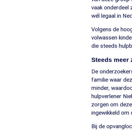
vaak onderdeel z
wél legaal in Ne
Volgens de hoog
volwassen kinde
die steeds hulp
Steeds meer 
De onderzoekers 
familie waar de
minder, waardoor
hulpverlener Ni
zorgen om deze g
ingewikkeld om d
Bij de opvanglo