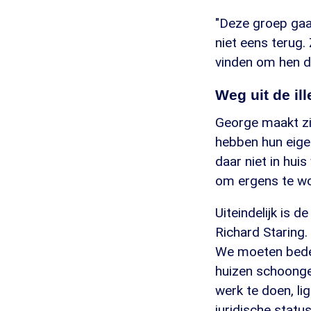
"Deze groep gaa
niet eens terug.
vinden om hen d
Weg uit de ill
George maakt zich
hebben hun eigen
daar niet in hui
om ergens te wone
Uiteindelijk is 
Richard Staring. 
We moeten beden
huizen schoonge
werk te doen, li
juridische status