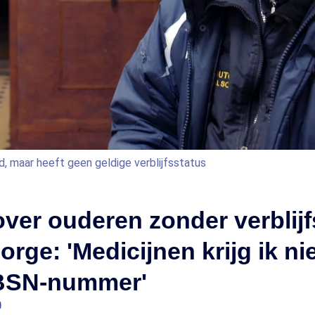
d, maar heeft geen geldige verblijfsstatus
ver ouderen zonder verblijf
orge: 'Medicijnen krijg ik ni
BSN-nummer'
0