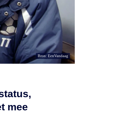
Bron: EenVandaag
status,
et mee