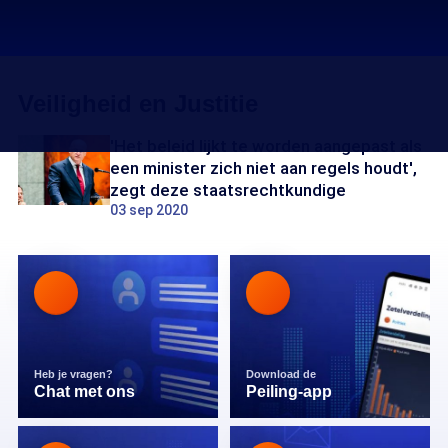
Veiligheid en Justitie
'Het beleid lijkt te worden aangepast als
een minister zich niet aan regels houdt',
zegt deze staatsrechtkundige
03 sep 2020
Heb je vragen?
Download de
Chat met ons
Peiling-app